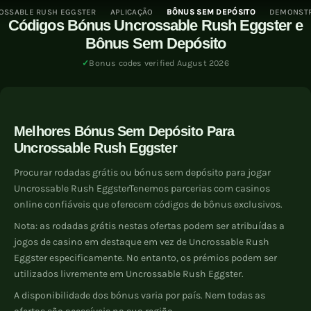
Saltar
I
OSSABLE RUSH EGGSTER
APLICAÇÃO
BÔNUS SEM DEPÓSITO
DEMONST
Códigos Bónus
Uncrossable Rush Eggster
e
para
n
Bônus Sem Depósito
o
í
conteúdo
c
✓
Bonus codes verified August 2026
i
o
C
ó
Melhores Bónus Sem Depósito Para
Uncrossable Rush Eggster
d
i
Procurar rodadas grátis ou bónus sem depósito para jogar
g
Uncrossable Rush Eggster
Tenemos parcerias com casinos
o
online confiáveis que oferecem códigos de bônus exclusivos.
s
Nota: as rodadas grátis nestas ofertas podem ser atribuídas a
B
jogos de casino em destaque em vez de
Uncrossable Rush
ô
Eggster
especificamente. No entanto, os prémios podem ser
n
utilizados livremente em
Uncrossable Rush Eggster
.
u
A disponibilidade dos bónus varia por país. Nem todas as
s