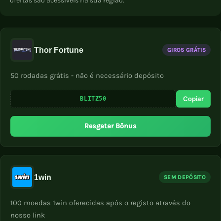
ofertas são acessíveis na sua região.
U
n
c
r
Thor Fortune
GIROS GRÁTIS
o
s
50 rodadas grátis - não é necessário depósito
s
a
Copiar
BLITZ50
b
l
Resgatar Bônus
e
R
u
s
1win
SEM DEPÓSITO
h
E
100 moedas 1win oferecidas após o registo através do
g
nosso link
g