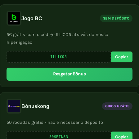
Jogo BC
SEM DEPÓSITO
5€ grátis com o código ILLICO5 através da nossa
hiperligação
Copiar
ILLICO5
Resgatar Bônus
Bónuskong
GIROS GRÁTIS
50 rodadas grátis - não é necessário depósito
Copiar
50SPINS3