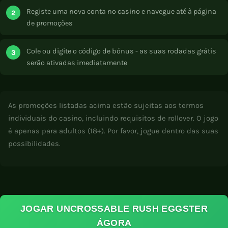
Registe uma nova conta no casino e navegue até à página
de promoções
Cole ou digite o código de bónus - as suas rodadas grátis
serão ativadas imediatamente
As promoções listadas acima estão sujeitas aos termos
individuais do casino, incluindo requisitos de rollover. O jogo
é apenas para adultos (18+). Por favor, jogue dentro das suas
possibilidades.
JOGAR
UNCROSSABLE RUSH EGGSTER
ÁGORA