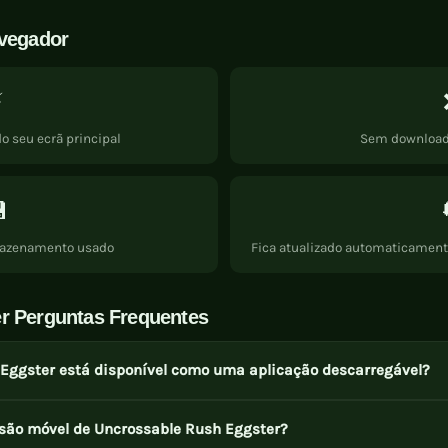
avegador
⚡
o seu ecrã principal
Sem download 

azenamento usado
Fica atualizado automaticamente
r
Perguntas Frequentes
Eggster está disponível como uma aplicação descarregável?
ção Uncrossable Rush Eggster para download. O jogo está exclusivamen
rsão móvel de Uncrossable Rush Eggster?
online. Para a melhor experiência móvel, basta adicionar o website do 