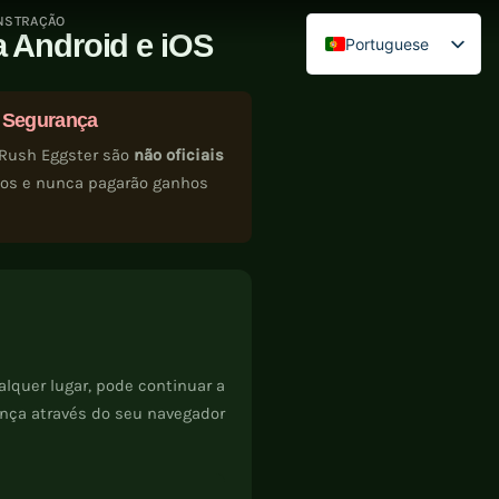
NSTRAÇÃO
a Android e iOS
Portuguese
English
French
m Segurança
Spanish
Rush Eggster
são
não oficiais
dos e nunca pagarão ganhos
German
Italian
Polish
Czech
lquer lugar, pode continuar a
ança através do seu navegador