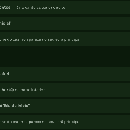
ontos
(⋮) no canto superior direito
nicial"
cone do casino aparece no seu ecrã principal
afari
lhar
(⎙) na parte inferior
à Tela de Início"
cone do casino aparece no seu ecrã principal