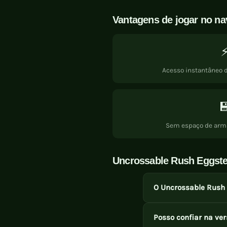
e
Vantagens de jogar no n
i
O
S
Acesso instantâneo d

Sem espaço de arm
Uncrossable Rush Eggste
O Uncrossable Rush 
Não existe uma aplica
Posso confiar na ve
de websites de casino 