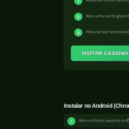
Aceda ao nosso casino
u
s
Abra uma conta gratuit
h
E
Procurar por
Uncrossab
g
g
s
VISITAR CASSIN
t
e
r
A
p
p
-
D
Instalar no Android (Chr
e
s
Abra o site do cassino no
c