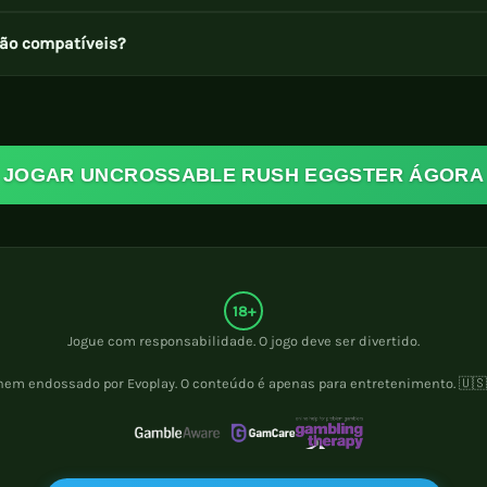
á como uma aplicação nativa.
um casino licenciado e regulamentado. O nosso casino parceiro utiliz
são compatíveis?
es de jogos reconhecidas.
h Eggster funciona em qualquer navegador móvel moderno. Independ
 Chrome ou um iPhone com Safari, terá a experiência completa sem n
JOGAR
UNCROSSABLE RUSH EGGSTER
ÁGORA
18+
Jogue com responsabilidade. O jogo deve ser divertido.
o nem endossado por
Evoplay
. O conteúdo é apenas para entretenimento. 🇺🇸