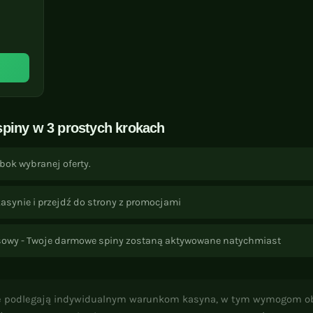
piny w 3 prostych krokach
bok wybranej oferty.
asynie i przejdź do strony z promocjami
sowy - Twoje darmowe spiny zostaną aktywowane natychmiast
 podlegają indywidualnym warunkom kasyna, w tym wymogom obr