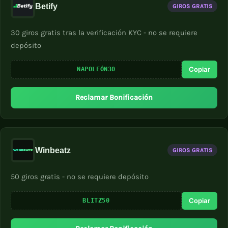
Betify
GIROS GRATIS
30 giros gratis tras la verificación KYC - no se requiere
depósito
Copiar
NAPOLEÓN30
Reclamar Bonificación
Winbeatz
GIROS GRATIS
50 giros gratis - no se requiere depósito
Copiar
BLITZ50