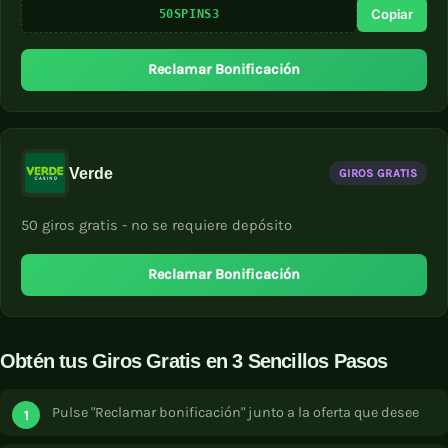
Copiar
50SPINS3
Reclamar Bonificación
Verde
GIROS GRATIS
50 giros gratis - no se requiere depósito
Reclamar Bonificación
Obtén tus Giros Gratis en 3 Sencillos Pasos
Pulse "Reclamar bonificación" junto a la oferta que desee