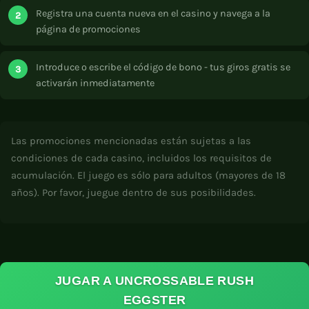
Registra una cuenta nueva en el casino y navega a la
página de promociones
Introduce o escribe el código de bono - tus giros gratis se
activarán inmediatamente
Las promociones mencionadas están sujetas a las
condiciones de cada casino, incluidos los requisitos de
acumulación. El juego es sólo para adultos (mayores de 18
años). Por favor, juegue dentro de sus posibilidades.
JUGAR A
UNCROSSABLE RUSH
EGGSTER