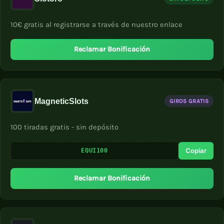
i
t
10€ gratis al registrarse a través de nuestro enlace
o
Reclamar Bonificación
MagneticSlots
GIROS GRATIS
100 tiradas gratis - sin depósito
Copiar
EQUI100
Reclamar Bonificación